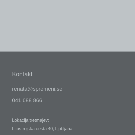
ŽENSKI RETREAT – TRENUTEK
ZAME
Kontakt
renata@spremeni.se
041 688 866
Lokacija tretmajev:
Litostrojska cesta 40, Ljubljana