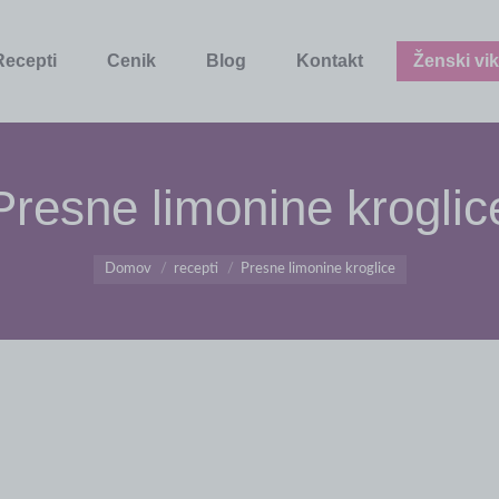
Recepti
Cenik
Blog
Kontakt
Ženski vik
Presne limonine kroglic
You are here:
Domov
recepti
Presne limonine kroglice