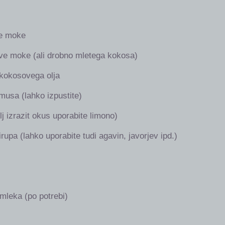
ve moke
ve moke (ali drobno mletega kokosa)
 kokosovega olja
musa (lahko izpustite)
j izrazit okus uporabite limono)
irupa (lahko uporabite tudi agavin, javorjev ipd.)
 mleka (po potrebi)