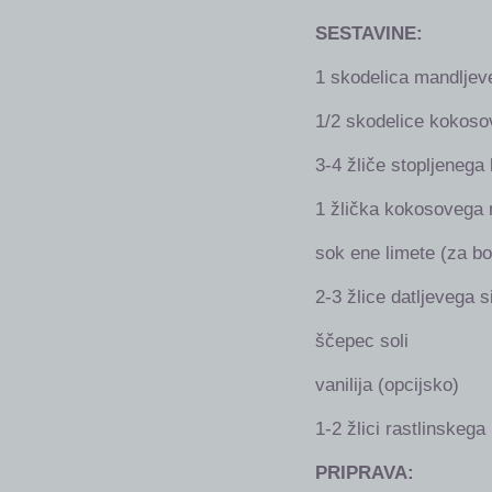
SESTAVINE:
1 skodelica mandlje
1/2 skodelice kokoso
3-4 žliče stopljenega
1 žlička kokosovega 
sok ene limete (za bol
2-3 žlice datljevega s
ščepec soli
vanilija (opcijsko)
1-2 žlici rastlinskega
PRIPRAVA: