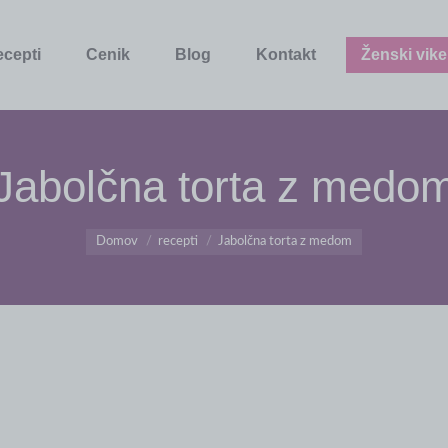
ecepti
Cenik
Blog
Kontakt
Ženski vike
Jabolčna torta z medo
You are here:
Domov
recepti
Jabolčna torta z medom