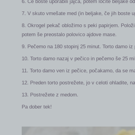
6. Če boste uporabili jajca, potem ločite beljake o
7. V skuto vmešate med (in beljake, če jih boste up
8. Okrogel pekač obložimo s peki papirjem. Polož
potem še preostalo polovico ajdove mase.
9. Pečemo na 180 stopinj 25 minut. Torto damo iz 
10. Torto damo nazaj v pečico in pečemo še 25 mi
11. Torto damo ven iz pečice, počakamo, da se malo
12. Preden torto postrežete, jo v celoti ohladite, 
13. Postrežete z medom.
Pa dober tek!