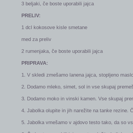
3 beljaki, če boste uporabili jajca
PRELIV:
1 dcl kokosove kisle smetane
med za preliv
2 rumenjaka, če boste uporabili jajca
PRIPRAVA:
1. V skledi zmešamo lanena jajca, stopljeno maslo 
2. Dodamo mleko, simet, sol in vse skupaj preme
3. Dodamo moko in vinski kamen. Vse skupaj prem
4. Jabolka olupite in jih narežite na tanke rezine
5. Jabolka vmešamo v ajdovo testo tako, da so vsa