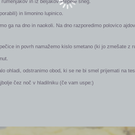
d rumenjakov in iz beljakov stepete sneg.
orabili) in limonino lupinico.
imo ga na dno in naokoli. Na dno razporedimo polovico ajdov
pečice in povrh namažemo kislo smetano (ki jo zmešate z rum
nut.
 ohladi, odstranimo obod, ki se ne bi smel prijemati na test
najbolje čez noč v hladilniku (če vam uspe:)