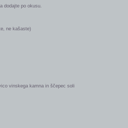
 ga dodajte po okusu.
rte, ne kašaste)
lovico vinskega kamna in ščepec soli