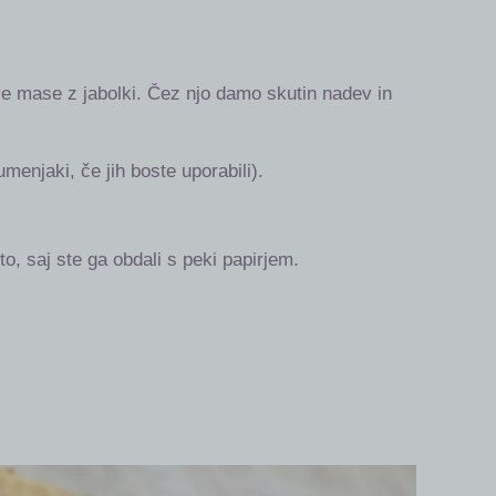
e mase z jabolki. Čez njo damo skutin nadev in
enjaki, če jih boste uporabili).
o, saj ste ga obdali s peki papirjem.