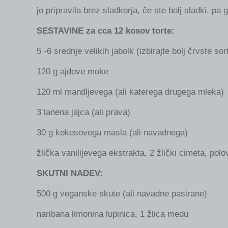
jo pripravila brez sladkorja, če ste bolj sladki, pa
SESTAVINE za cca 12 kosov torte:
5 -6 srednje velikih jabolk (izbirajte bolj črvste so
120 g ajdove moke
120 ml mandljevega (ali katerega drugega mleka)
3 lanena jajca (ali prava)
30 g kokosovega masla (ali navadnega)
žlička vanilijevega ekstrakta, 2 žlički cimeta, po
SKUTNI NADEV:
500 g veganske skute (ali navadne pasirane)
naribana limonina lupinica, 1 žlica medu