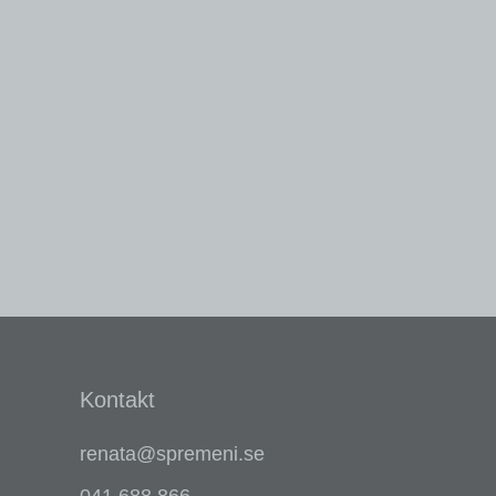
doma, v katerem ne bi rastla ta rastlina.
Več
Kontakt
renata@spremeni.se
041 688 866